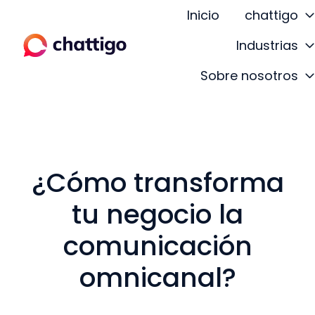
Inicio
chattigo
Industrias
P
Sobre nosotros
á
g
i
n
a
¿Cómo transforma
d
e
tu negocio la
i
n
comunicación
i
omnicanal?
c
i
o