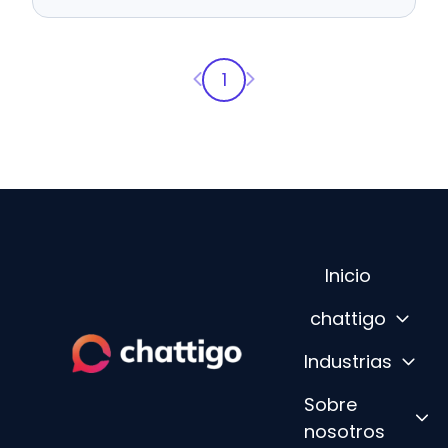
Página anterior
Página siguiente
1
Inicio
chattigo
Industrias
P
Sobre
á
nosotros
g