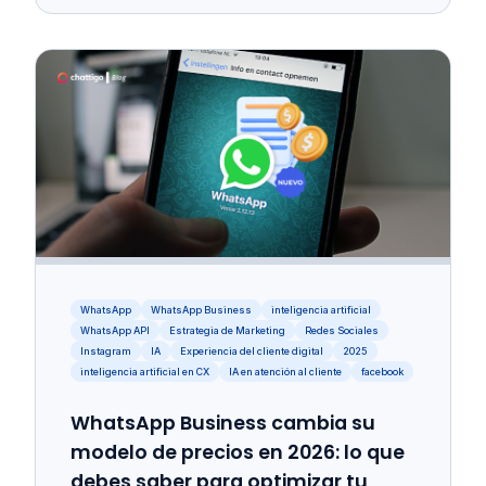
WhatsApp
WhatsApp Business
inteligencia artificial
WhatsApp API
Estrategia de Marketing
Redes Sociales
Instagram
IA
Experiencia del cliente digital
2025
inteligencia artificial en CX
IA en atención al cliente
facebook
WhatsApp Business cambia su
modelo de precios en 2026: lo que
debes saber para optimizar tu