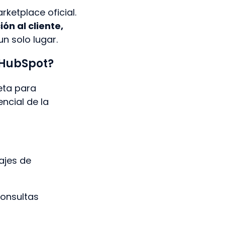
rketplace oficial.
ón al cliente,
n solo lugar.
 HubSpot?
eta para
ncial de la
ajes de
consultas