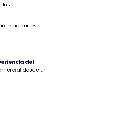
ados
 interacciones
periencia del
 comercial desde un