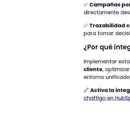
✅
Campañas po
directamente desd
✅
Trazabilidad 
para tomar decis
¿Por qué inte
Implementar esta
cliente
, optimiza
entorno unificado
🔗
Activa la inte
chattigo en HubS