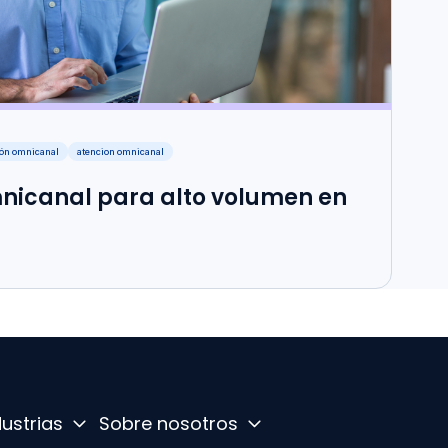
ón omnicanal
atencion omnicanal
nicanal para alto volumen en
dustrias
Sobre nosotros