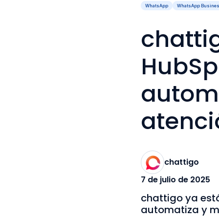
WhatsApp
WhatsApp Busine
chatti
HubSpo
automa
atenci
chattigo
7 de julio de 2025
chattigo ya est
automatiza y me