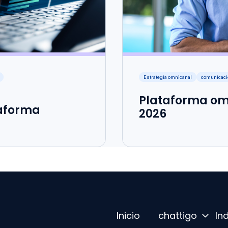
Estrategia omnicanal
comunicaci
Plataforma om
taforma
2026
Inicio
chattigo
In