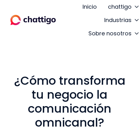
Inicio
chattigo
Industrias
P
Sobre nosotros
á
g
i
n
a
¿Cómo transforma
d
e
tu negocio la
i
n
comunicación
i
omnicanal?
c
i
o