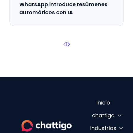
WhatsApp introduce resúmenes
automáticos con IA
Página anterior
Página siguiente
1
Inicio
chattigo
Industrias