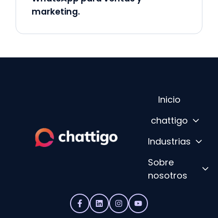
marketing.
Inicio
chattigo
Industrias
P
Sobre
á
nosotros
g
i
n