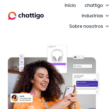
Inicio
chattigo
Industrias
P
Sobre nosotros
á
g
i
n
a
d
e
i
n
i
c
i
o