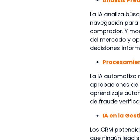
Análisis Pr
La IA analiza bús
navegación para s
comprador. Y mod
del mercado y opo
decisiones infor
Procesamien
La IA automatiza 
aprobaciones de 
aprendizaje auto
de fraude verific
IA en la Ges
Los CRM potenciad
que ningún lead s