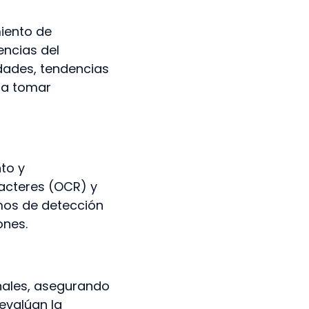
miento de
encias del
dades, tendencias
 a tomar
to y
acteres (OCR) y
mos de detección
ones.
nales, asegurando
evalúan la