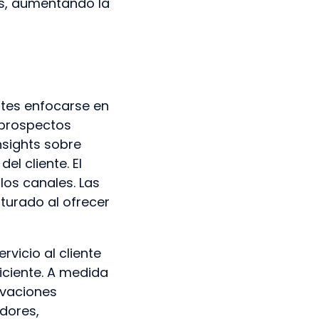
es, aumentando la
ntes enfocarse en
a prospectos
nsights sobre
l cliente. El
os canales. Las
urado al ofrecer
vicio al cliente
iciente. A medida
ovaciones
dores,