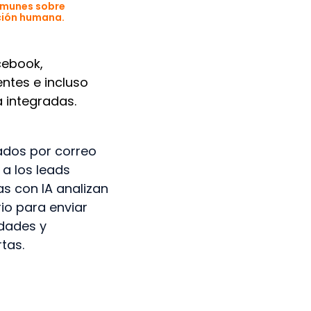
omunes sobre
nción humana.
cebook,
ntes e incluso
 integradas.
ados por correo
a los leads
s con IA analizan
io para enviar
dades y
tas.