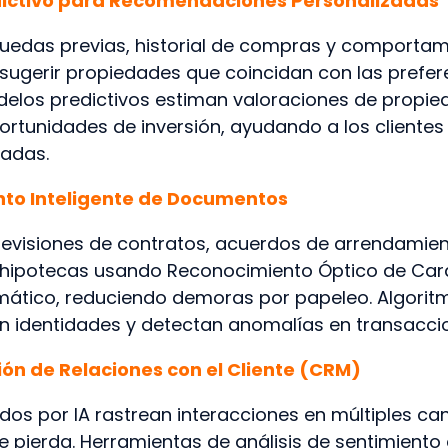
edictivo para Recomendaciones Personalizadas
quedas previas, historial de compras y comporta
ugerir propiedades que coincidan con las prefer
elos predictivos estiman valoraciones de propie
rtunidades de inversión, ayudando a los clientes
madas.
to Inteligente de Documentos
revisiones de contratos, acuerdos de arrendamien
hipotecas usando Reconocimiento Óptico de Car
mático, reduciendo demoras por papeleo. Algorit
an identidades y detectan anomalías en transacci
tión de Relaciones con el Cliente (CRM)
os por IA rastrean interacciones en múltiples ca
e pierda. Herramientas de análisis de sentimiento 