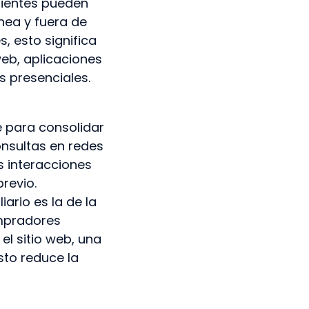
lientes pueden
nea y fuera de
, esto significa
web, aplicaciones
s presenciales.
e para consolidar
onsultas en redes
s interacciones
revio.
ario es la de la
ompradores
l sitio web, una
sto reduce la