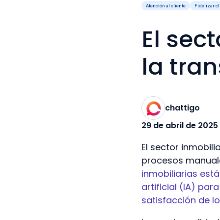
Atención al cliente
Fidelizar c
El sec
la tra
chattigo
29 de abril de 2025
El sector inmobil
procesos manuale
inmobiliarias est
artificial (IA) pa
satisfacción de lo