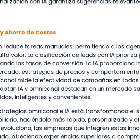
sonalización con IA garantiza sugerencias relevant
 y Ahorro de Costos
n reduce tareas manuales, permitiendo a los age
lto valor. La clasificación de leads con IA prioriz
rando las tasas de conversión. La IA proporciona i
rcado, estrategias de precios y comportamiento de
canal mide la efectividad de campañas en todos l
ptan IA y omnicanal destacan en un mercado sat
dos, inteligentes y convenientes.
trategias omnicanal e IA está transformando el ser
biliario, haciéndolo más rápido, personalizado y ef
 evoluciona, las empresas que integren estas inn
ado, ofreciendo experiencias superiores a compra