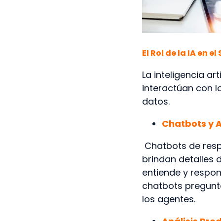
E
l Rol de la IA en e
La inteligencia a
interactúan con 
datos.
Chatbots y A
Chatbots de resp
brindan detalles
entiende y respon
chatbots pregunta
los agentes.