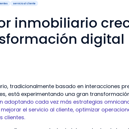
lientes
servicio al cliente
tor inmobiliario cre
nsformación digital
iario, tradicionalmente basado en interacciones pr
s, está experimentando una gran transformación 
án adoptando cada vez más estrategias omnicanal
ra mejorar el servicio al cliente, optimizar operaci
s clientes.