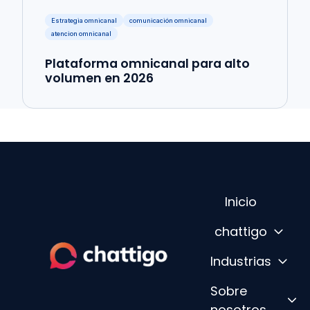
Estrategia omnicanal
comunicación omnicanal
atencion omnicanal
Plataforma omnicanal para alto
volumen en 2026
Inicio
chattigo
Industrias
P
Sobre
á
nosotros