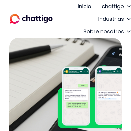
Inicio
chattigo
Industrias
P
Sobre nosotros
á
g
i
n
a
d
e
i
n
i
c
i
o