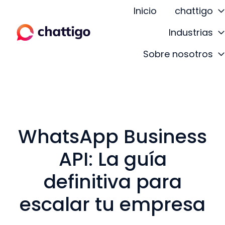
Inicio
chattigo
Industrias
P
Sobre nosotros
á
g
i
n
a
d
WhatsApp Business
e
API: La guía
i
n
definitiva para
i
c
escalar tu empresa
i
o