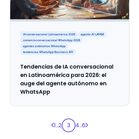
IA conversacional Latinoamérica 2026
agentic AI LATAM
comercio conversacional WhatsApp 2026
agentes autónomos WhatsApp
tendencias WhatsApp Business API
Tendencias de IA conversacional
en Latinoamérica para 2026: el
auge del agente autónomo en
WhatsApp
Página anterior
Página siguiente
1
...
2
3
4
...
6