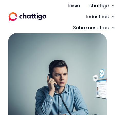
Inicio
chattigo
Industrias
P
Sobre nosotros
á
g
i
n
a
d
e
i
n
i
c
i
o