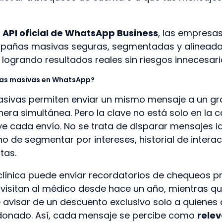
a API oficial de WhatsApp Business
, las empresa
añas masivas seguras, segmentadas y alineada
 logrando resultados reales sin riesgos innecesari
as masivas en WhatsApp?
ivas permiten enviar un mismo mensaje a un g
ra simultánea. Pero la clave no está solo en la c
e cada envío. No se trata de disparar mensajes id
no de segmentar por intereses, historial de intera
tas.
clínica puede enviar recordatorios de chequeos p
visitan al médico desde hace un año, mientras qu
isar de un descuento exclusivo solo a quienes d
onado. Así, cada mensaje se percibe como
relev