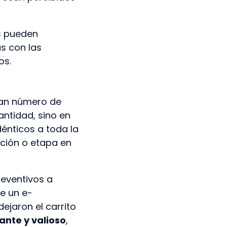
s pueden
s con las
os.
ran número de
antidad, sino en
énticos a toda la
cción o etapa en
reventivos a
e un e-
ejaron el carrito
ante y valioso
,