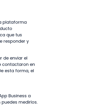
La plataforma
oducto
ica que tus
e responder y
ar de enviar el
e contactaron en
De esta forma, el
sApp Business a
n puedes medirlos.