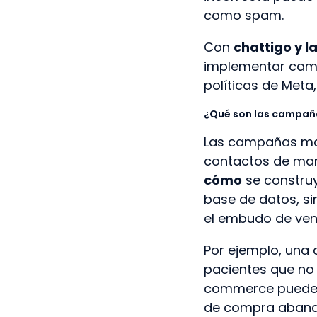
como spam.
Con
chattigo y l
implementar camp
políticas de Meta,
¿Qué son las campañ
Las campañas mas
contactos de mane
cómo
se construy
base de datos, si
el embudo de ven
Por ejemplo, una 
pacientes que no 
commerce puede av
de compra aband