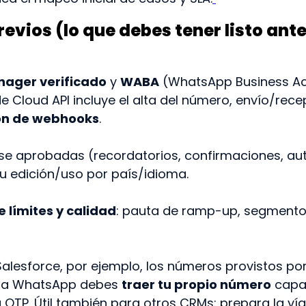
evios (lo que debes tener listo ante
nager verificado
y
WABA
(WhatsApp Business Acc
 Cloud API incluye el alta del número, envío/recep
ón de webhooks
.
e aprobadas (recordatorios, confirmaciones, aut
u edición/uso por país/idioma.
e límites y calidad
: pauta de ramp-up, segmentos
 Salesforce, por ejemplo, los números provistos po
ara WhatsApp debes
traer tu propio número
capaz
OTP. Útil también para otros CRMs: prepara la vía 