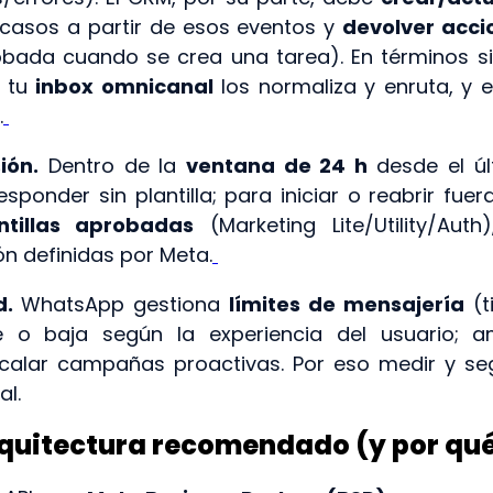
casos a partir de esos eventos y
devolver acci
robada cuando se crea una tarea). En términos 
, tu
inbox omnicanal
los normaliza y enruta, y 
.
ión.
Dentro de la
ventana de 24 h
desde el úl
sponder sin plantilla; para iniciar o reabrir fue
ntillas aprobadas
(Marketing Lite/Utility/Aut
ón definidas por Meta.
d.
WhatsApp gestiona
límites de mensajería
(t
o baja según la experiencia del usuario; a
calar campañas proactivas. Por eso medir y se
al.
rquitectura recomendado (y por qu