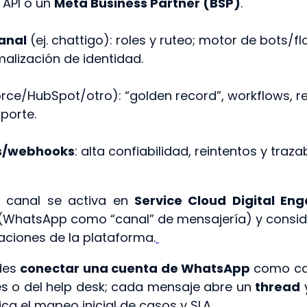
 API o un
Meta Business Partner (BSP)
.
anal
(ej. chattigo): roles y ruteo; motor de bots/f
alización de identidad.
rce/HubSpot/otro): “golden record”, workflows, r
porte.
s/webhooks
: alta confiabilidad, reintentos y trazab
el canal se activa en
Service Cloud Digital E
 (WhatsApp como “canal” de mensajería) y consid
taciones de la plataforma.
des
conectar una cuenta de WhatsApp
como can
s o del help desk; cada mensaje abre un
thread
y
fica el mapeo inicial de casos y SLA.