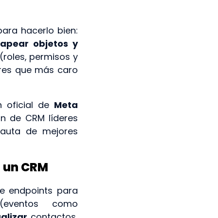
ara hacerlo bien:
apear objetos y
(roles, permisos y
rores que más caro
 oficial de
Meta
ión de CRM líderes
auta de mejores
n un CRM
ne endpoints para
eventos como
alizar
contactos,