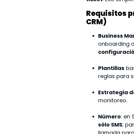
Requisitos pr
CRM)
Business Ma
onboarding de
configuraci
Plantillas
bas
reglas para s
Estrategia d
monitoreo.
Número
: en
sólo SMS
; p
llamada para 