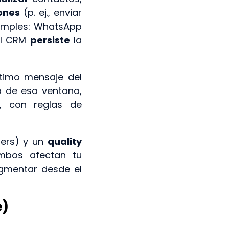
ones
(p. ej., enviar
simples: WhatsApp
el CRM
persiste
la
timo mensaje del
ra de esa ventana,
h), con reglas de
iers) y un
quality
mbos afectan tu
gmentar desde el
é)