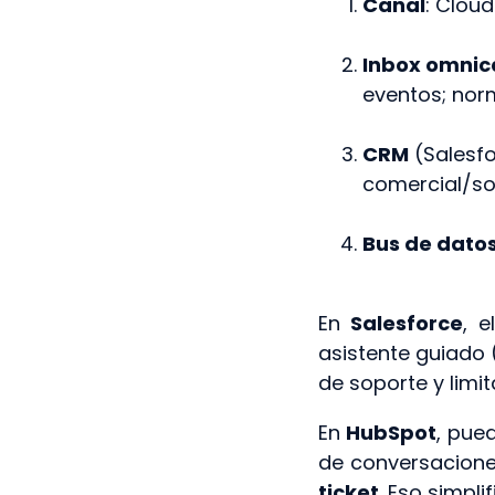
Canal
: Cloud
Inbox omnic
eventos; norm
CRM
(Salesfo
comercial/so
Bus de dato
En
Salesforce
, 
asistente guiado
de soporte y limi
En
HubSpot
, pue
de conversacione
ticket
. Eso simpli