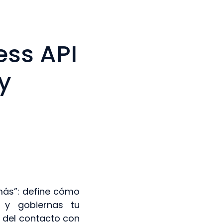
ess API
y
más”: define cómo
e y gobiernas tu
 del contacto con