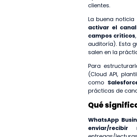
clientes.
La buena noticia
activar el cana
campos críticos
auditoría). Esta 
salen en la prácti
Para estructura
(Cloud API, plant
como
Salesforc
prácticas de cana
Qué signific
WhatsApp Busin
enviar/recibir
entregas/lecturas