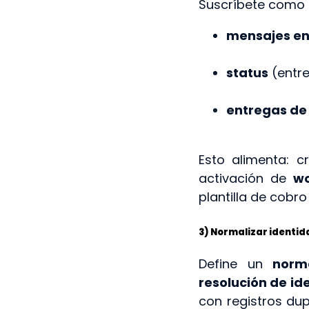
Suscríbete como 
mensajes en
status
(entre
entregas de 
Esto alimenta: 
activación de
wo
plantilla de cobr
3) Normalizar identida
Define un
norm
resolución de id
con registros dup