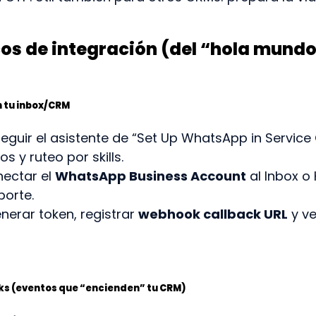
os de integración (del “hola mundo
n tu inbox/CRM
seguir el asistente de “Set Up WhatsApp in Service 
s y ruteo por skills.
nectar el
WhatsApp Business Account
al Inbox o
porte.
enerar token, registrar
webhook callback URL
y ve
ks (eventos que “encienden” tu CRM)