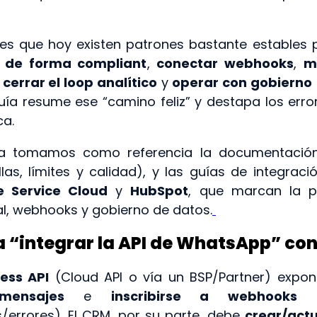
 es que hoy existen patrones bastante estables p
l de forma compliant
,
conectar webhooks
,
m
,
cerrar el loop analítico
y
operar con gobierno
guía resume ese “camino feliz” y destapa los er
ca.
rla tomamos como referencia la documentación
illas, límites y calidad), y las guías de integrac
e Service Cloud
y
HubSpot
, que marcan la p
l, webhooks y gobierno de datos.
a “integrar la API de WhatsApp” co
ess API
(Cloud API o vía un BSP/Partner) expo
 mensajes
e
inscribirse a webhooks
(
/errores). El CRM, por su parte, debe
crear/actu