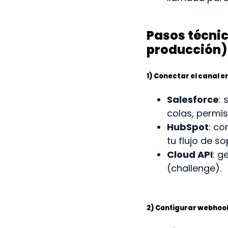
Pasos técnic
producción)
1) Conectar el canal e
Salesforce
: 
colas, permiso
HubSpot
: co
tu flujo de so
Cloud API
: g
(challenge).
2) Configurar webhoo