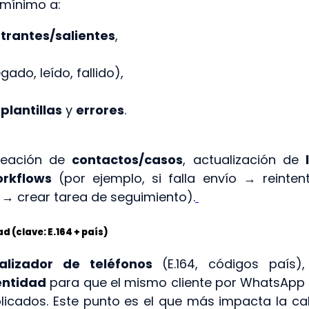
mínimo a:
trantes/salientes
,
gado, leído, fallido),
plantillas
y
errores
.
creación de
contactos/casos
, actualización de
rkflows
(por ejemplo, si falla envío → reintent
o → crear tarea de seguimiento).
d (clave: E.164 + país)
alizador de teléfonos
(E.164, códigos país),
entidad
para que el mismo cliente por WhatsApp 
licados. Este punto es el que más impacta la ca