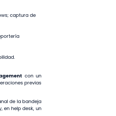
lows; captura de
eportería
ilidad.
ngagement
con un
eraciones previas
al de la bandeja
, en help desk, un